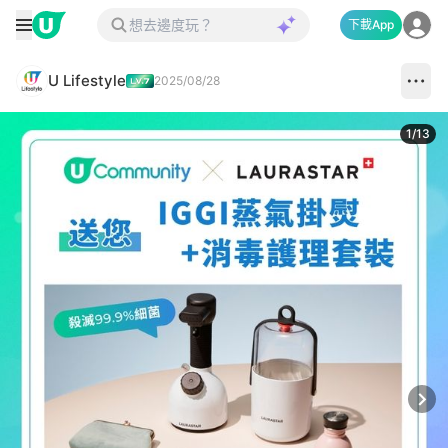
下載App
U Lifestyle
2025/08/28
1
/
13
Next