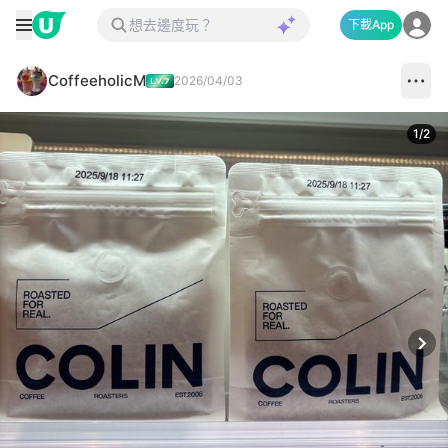
下載App
CoffeeholicM
2026/04/03
1
/
2
Next