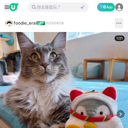
下載App
foodie_erai
2025/08/28
1
/
21
Next