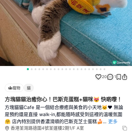
20
1
寵物
貓
方塊貓貓治癒你心！巴斯克蛋糕+貓咪😻 快啲嚟！
方塊貓貓Cafe 是一個結合療癒與美食的小天地🐱❤️ 無論
是預約還是直接 walk-in,都能隨時感受到這裡的溫暖氛圍
🤗 店內特別提供香濃滑順的巴斯克芝士蛋糕🍰
...
更多
香港荃灣路德圍4號荃運樓2期1/F A室