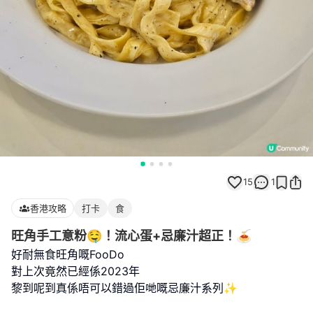
15
1
香港攻略
打卡
食
旺角手工意粉🤤！流心蛋+忌廉汁超正！🍝
好耐無食旺角嘅FooDo
對上次竟然已經係2023年
黎到呢到真係唔可以錯過佢哋嘅忌廉汁系列✨