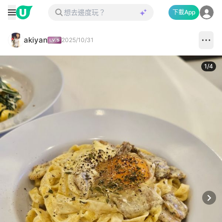
下載App
akiyan
2025/10/31
1
/
4
Next