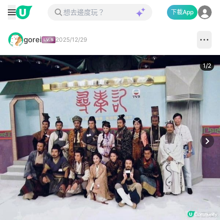
下載App
gorei
2025/12/29
1
/
2
Next