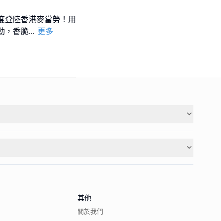
首度登陸香港麥當勞！用
勁，香脆
...
更多
其他
關於我們