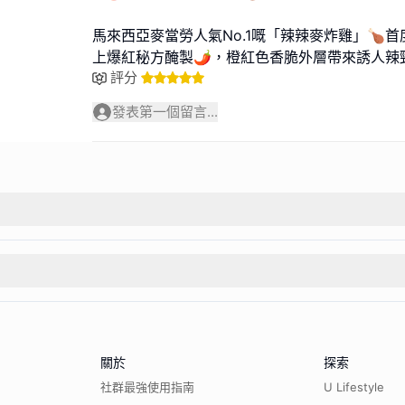
馬來西亞麥當勞人氣No.1嘅「辣辣麥炸雞」🍗
上爆紅秘方醃製🌶️，橙紅色香脆外層帶來誘人辣
評分
發表第一個留言...
關於
探索
社群最強使用指南
U Lifestyle