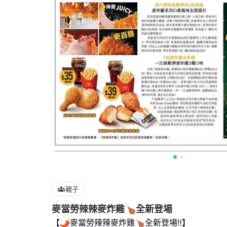
親子
麥當勞辣辣麥炸雞🍗全新登場
【🌶️麥當勞辣辣麥炸雞🍗全新登場‼️】