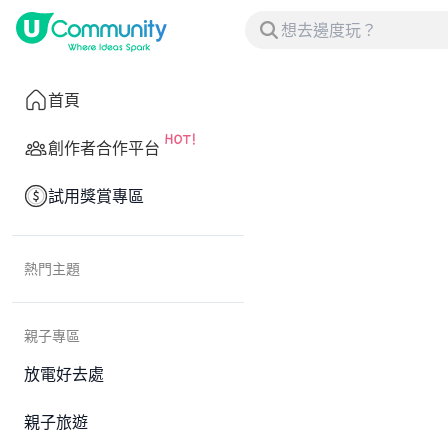
首頁
創作者合作平台
試用獎賞專區
熱門主題
親子專區
放電好去處
親子旅遊