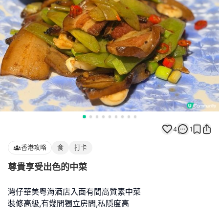
4
1
香港攻略
食
打卡
尊貴享受出色的中菜
灣仔華美粵海酒店入面有間高質素中菜
裝修高級,有幾間獨立房間,私隱度高