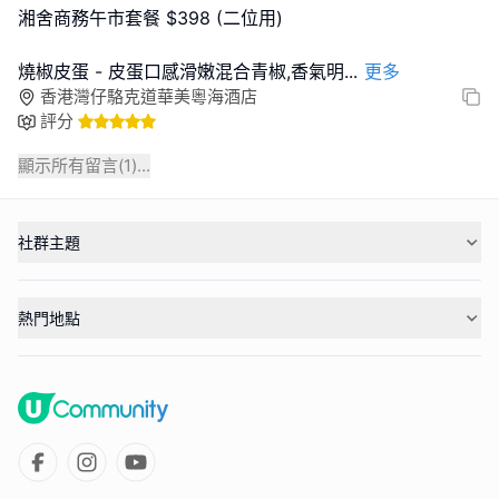
湘舍商務午市套餐 $398 (二位用)
燒椒皮蛋 - 皮蛋口感滑嫩混合青椒,香氣明
...
更多
香港灣仔駱克道華美粵海酒店
評分
顯示所有留言(
1
)...
社群主題
熱門地點