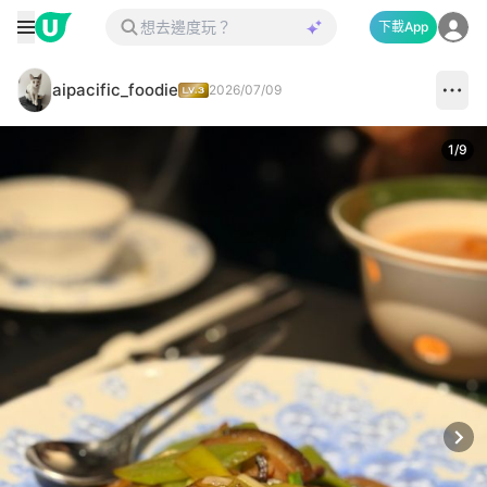
下載App
aipacific_foodie
2026/07/09
1
/
9
Next