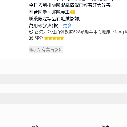
今日去到排隊嘅混亂情況已經有好大改善,
辛苦晒壽司郎嘅員工😣
聯乘限定精品有毛絨掛飾,
萬用矽膠夾(款
...
更多
香港九龍旺角彌敦道628號瓊華中心地庫, Mong Ko
評分
顯示所有留言(
3
)...