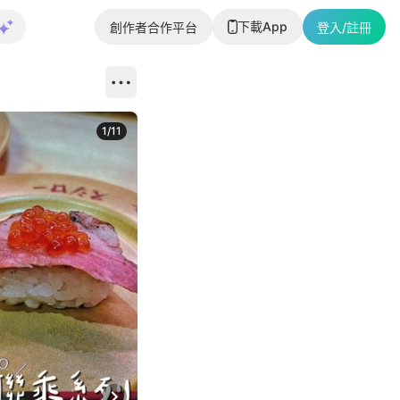
下載App
創作者合作平台
登入/註冊
1
/
11