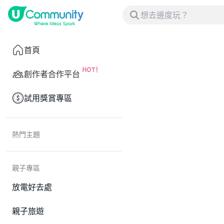
首頁
創作者合作平台
試用獎賞專區
熱門主題
親子專區
放電好去處
親子旅遊