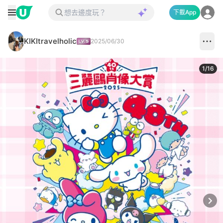
下載App
KIKItravelholic
2025/06/30
1
/
16
Next