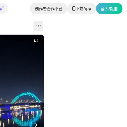
下載App
創作者合作平台
登入/註冊
1
/
4