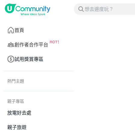
首頁
創作者合作平台
試用獎賞專區
熱門主題
親子專區
放電好去處
親子旅遊