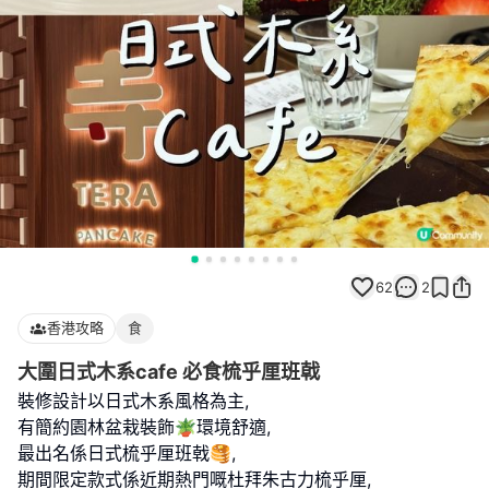
62
2
香港攻略
食
大圍日式木系cafe 必食梳乎厘班戟
裝修設計以日式木系風格為主,
有簡約園林盆栽裝飾🪴環境舒適,
最出名係日式梳乎厘班戟🥞,
期間限定款式係近期熱門嘅杜拜朱古力梳乎厘,