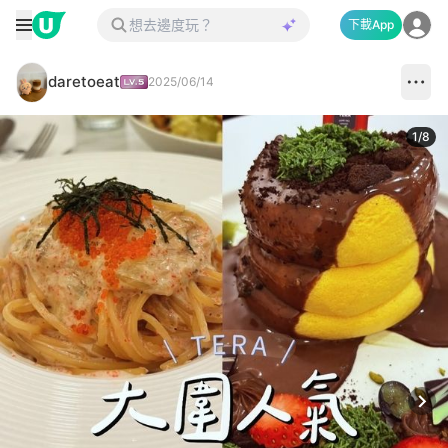
下載App
daretoeat
2025/06/14
1
/
8
Next