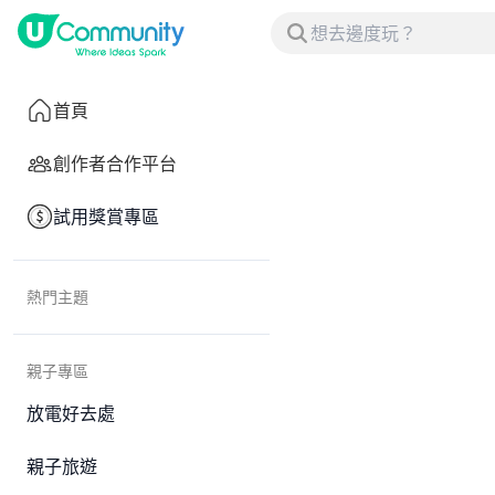
首頁
創作者合作平台
試用獎賞專區
熱門主題
親子專區
放電好去處
親子旅遊