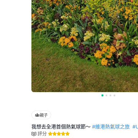
親子
我想去全港首個熱氣球節～
#維港熱氣球之旅
#
評分