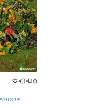
Next slide
0
0
UCreatorHK