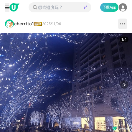
下載App
cherrtto1
2025/11/06
1
/
4
Next