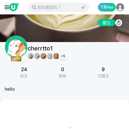
下載App
關注
cherrtto1
+
5
24
0
9
帖文
粉絲
已關注
hello