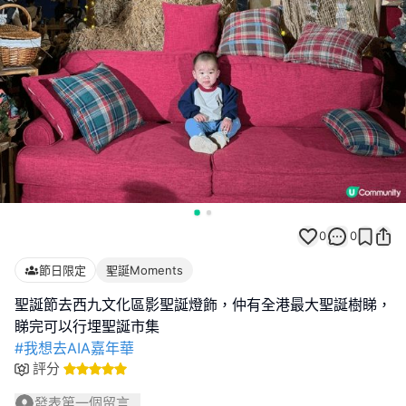
0
0
節日限定
聖誕Moments
聖誕節去西九文化區影聖誕燈飾，仲有全港最大聖誕樹睇，
#我想去AIA嘉年華
評分
發表第一個留言...