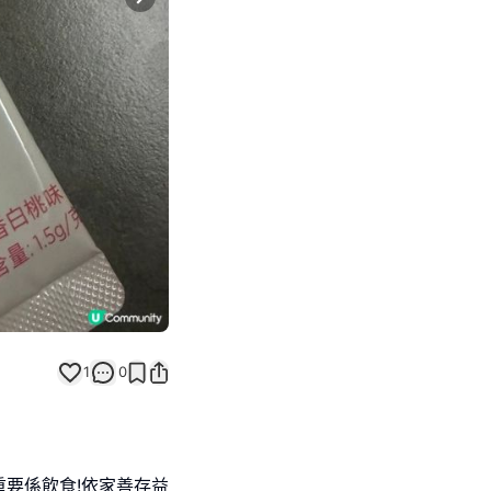
Next slide
返回帖文
1
0
重要係飲食!依家善存益