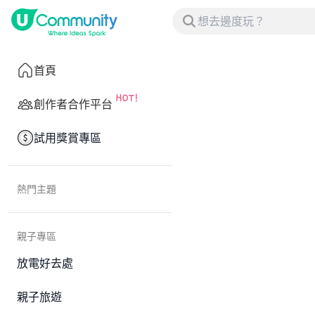
首頁
創作者合作平台
試用獎賞專區
熱門主題
親子專區
放電好去處
親子旅遊