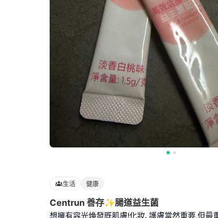
生活
健康
Centrun 善存✨腸道益生菌
想擁有容光煥發既肌膚!化妝､護膚當然重要,但最