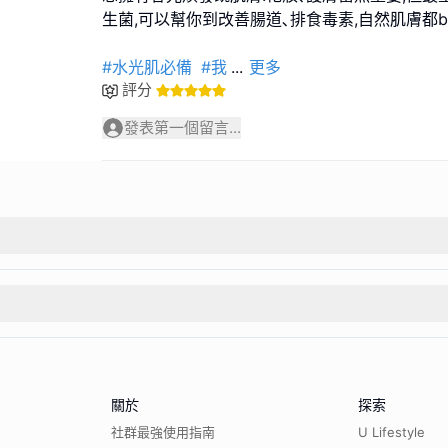
生菌,可以幫你到改善腸道､排食毒素,自然肌膚都blin
#水光肌必備
#我
...
更多
評分
發表第一個留言...
關於
探索
社群最強使用指南
U Lifestyle