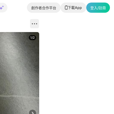
下載App
創作者合作平台
登入/註冊
1
/
2
即睇更多社