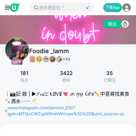
下載App
關注
Foodie _lamm
+
33
181
3422
35
帖文
粉絲
已關注
｜📸記 錄 | ▶️𝓕𝓾𝓛𝓛 ⱠØVɆ💘 𝓲​ꪀ​ ꪑ​ꪗ​ ꪶ​𝓲​ᠻ​ꫀ​ ✏️中意尋找美食
🍡酒水⋯⋯🥂
www.instagram.com/lammm_030?
igsh=MTQxOWZqdXRmNWVvaw%3D%3D&utm_source=qr