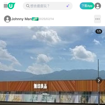
下載App
Johnny Man
2025/02/14
1
/
5
Next