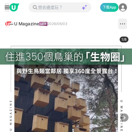
下載App
U Magazine
2026/06/03
1
/
8
Next