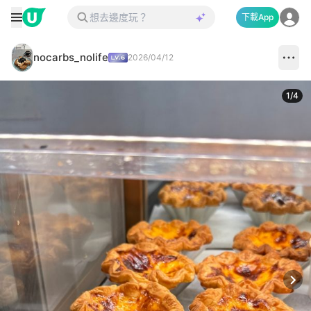
下載App
nocarbs_nolife
2026/04/12
1
/
4
Next