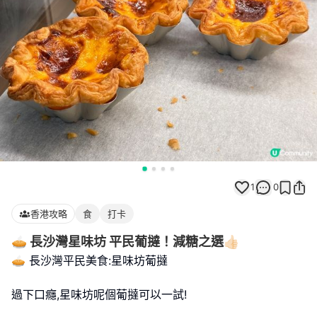
1
0
香港攻略
食
打卡
🥧 長沙灣星味坊 平民葡撻！減糖之選👍🏻
🥧 長沙灣平民美食:星味坊葡撻
過下口癮,星味坊呢個葡撻可以一試!