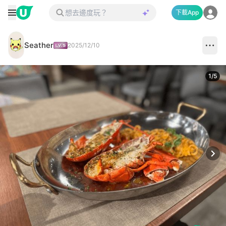
下載App
Seather
2025/12/10
1
/
5
Next