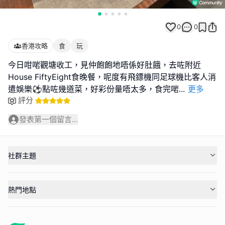
0
0
香港攻略
食
玩
今日咁啱觀塘收工，見仲飽飽地唔係好肚餓，去咗附近
House FiftyEight食晚餐，呢度有飛鏢機同足球機比客人消
遣娛樂⚽️點咗幾道菜，好彩份量唔太多，食完啱
...
更多
評分
發表第一個留言...
社群主題
熱門地點