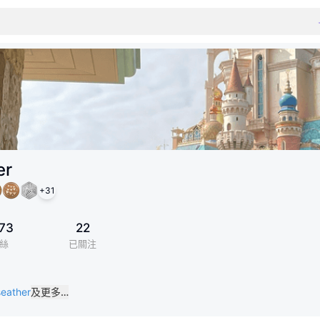
er
+
31
73
22
絲
已關注
seather
及更多…