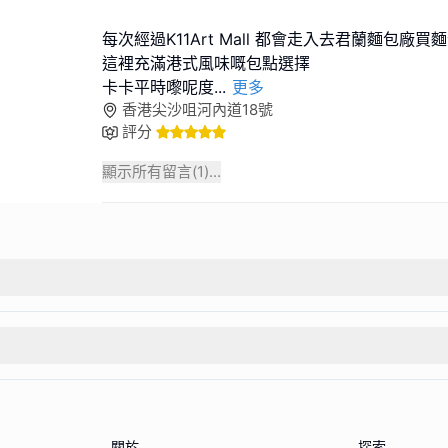
每次經過K11Art Mall 都會走入去君蘭麵包廠買
這裡充滿港式風味嘅包點選擇
卡卡平時嚟呢度
...
更多
香港尖沙咀河內道18號
評分
顯示所有留言(
1
)...
關於
探索