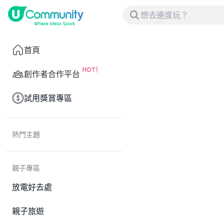
首頁
創作者合作平台
試用獎賞專區
熱門主題
親子專區
放電好去處
親子旅遊