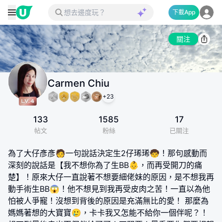
下載App
關注
Carmen Chiu
+
23
133
1585
17
帖文
粉絲
已關注
為了大仔彥彥🧑一句說話決定生2仔琋琋🧒！那句感動而
深刻的說話是【我不想你為了生BB👶，而再受開刀的痛
楚】！原來大仔一直說著不想要細佬妹的原因，是不想我再
動手術生BB😱！他不想見到我再受皮肉之苦！一直以為他
怕被人爭寵！沒想到背後的原因是充滿無比的愛！ 那麼為
媽媽著想的大寶寶🥲，卡卡我又怎能不給你一個伴呢？！