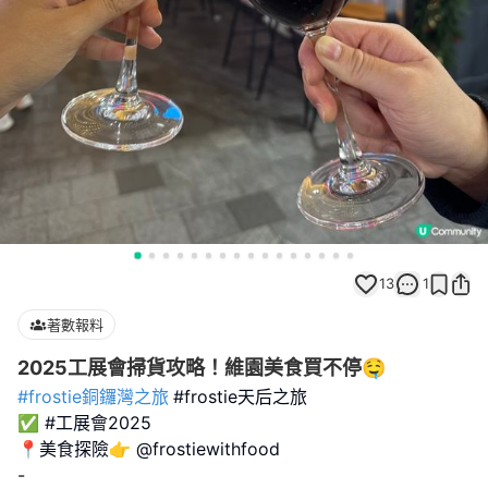
13
1
著數報料
2025工展會掃貨攻略！維園美食買不停🤤
#frostie銅鑼灣之旅
#frostie天后之旅
✅ #工展會2025
📍美食探險👉 @frostiewithfood
-