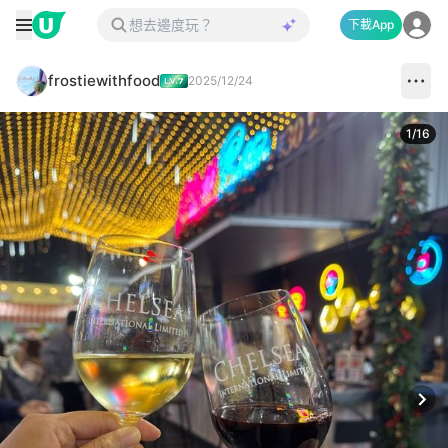
下載App
frostiewithfood
2025/12/24
1
/
16
Next