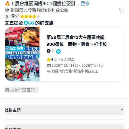
🔥工展會維園開鑼!900個攤位聖誕
...
更多
銅鑼灣興發街1號維多利亞公園
評分
文章提及
的好去處
第59屆工展會12大主題區共逾
900攤位 購物、美食、打卡於一
身！
4
44
人想去
2025年12月13日 - 2026年1月5日
銅鑼灣興發街1號維多利亞公園
顯示所有留言(
1
)...
社群主題