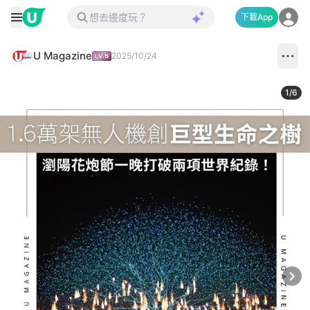
下載App
U Magazine
2025/10/24
1
/
6
Next