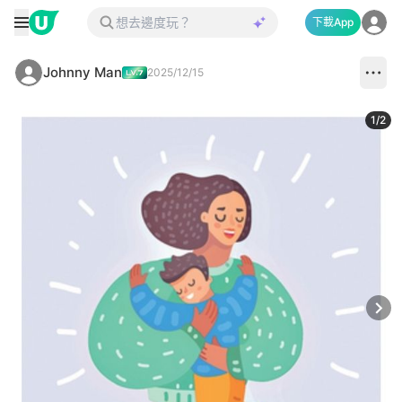
下載App
Johnny Man
2025/12/15
1
/
2
Next