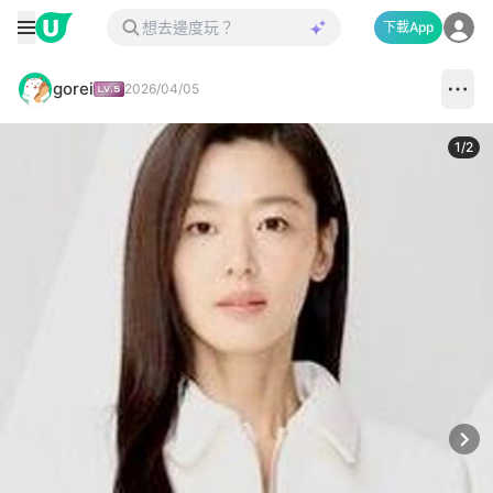
下載App
gorei
2026/04/05
1
/
2
Next