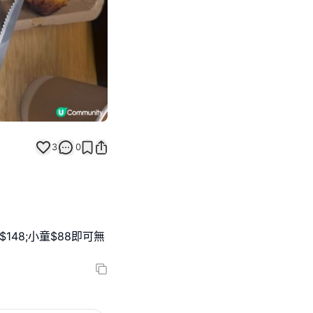
3
0
$148;小童$88即可無