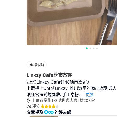
擦餐勁
Linkzy Cafe晚市放題
\上環Linkzy Cafe$148晚市放題\\
上環樓上Cafe｢Linkzy｣推出激平的晚市放題,成人
限任食法式燒春雞､手工意粉､
...
更多
上環永樂街1-3號世瑛大廈2樓203室
評分
文章提及
的好去處