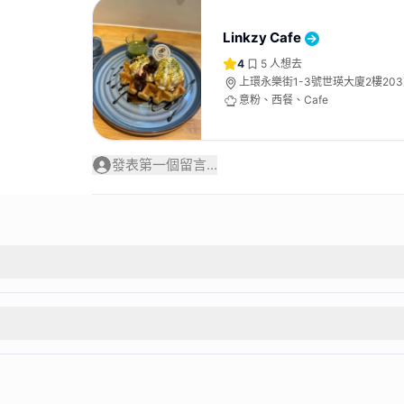
Linkzy Cafe
4
5
人想去
上環永樂街1-3號世瑛大廈2樓20
意粉、西餐、Cafe
發表第一個留言...