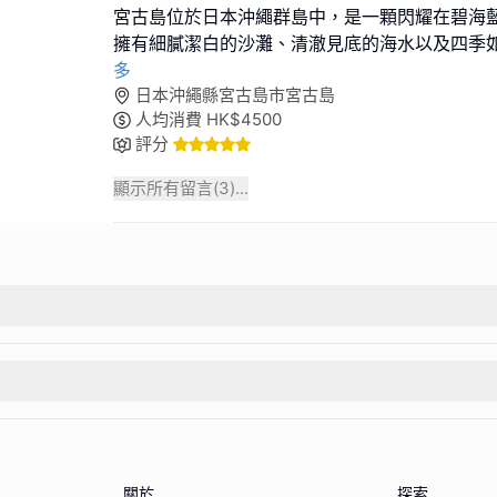
宮古島位於日本沖繩群島中，是一顆閃耀在碧海
擁有細膩潔白的沙灘、清澈見底的海水以及四季
多
日本沖繩縣宮古島市宮古島
人均消費
HK$
4500
評分
顯示所有留言(
3
)...
關於
探索