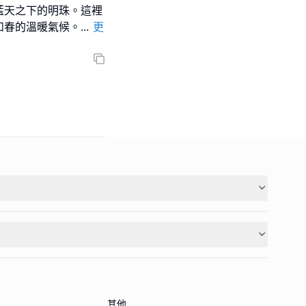
藍天之下的明珠。這裡
如春的溫暖氣候。
...
更
其他