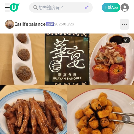
下載App
Eatlifebalance
2025/06/26
1
/
9
Next