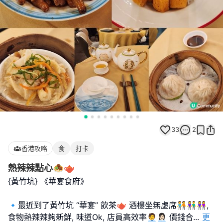
33
2
香港攻略
食
打卡
熱辣辣點心🧆🫖
{黃竹坑} 《華宴食府》
🔹️最近到了黃竹坑 “華宴” 飲茶🫖 酒樓坐無虚席🧑‍🤝‍🧑👫👭,
食物熱辣辣夠新鮮, 味道Ok, 店員高效率🧑‍💼👩🏻‍💼 價錢合
...
更