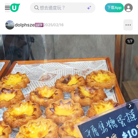
下載App
dolphsze
2025/02/16
1
/
7
Next