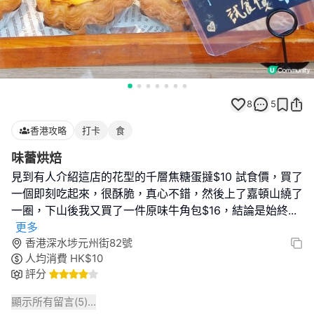
8
5
香港攻略
打卡
食
味蕾烘焙
見到有人介紹這店的花型的千層焦糖蛋撻$10 試食價，買了
一個即刻吃起來，很酥脆，真心不錯，然後上了嘉頓山繞了
一圈，下山後我又買了一件原味牛角包$16，結論是始終
...
更多
香港深水埗元州街82號
人均消費
HK$
10
評分
顯示所有留言(
5
)...