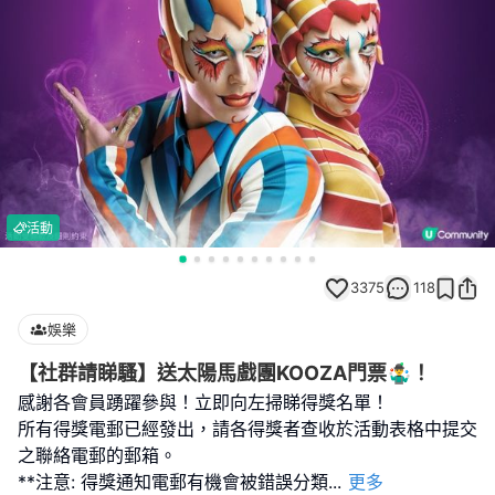
活動
3375
118
娛樂
【社群請睇騷】送太陽馬戲團KOOZA門票🤹‍♂️！
感謝各會員踴躍參與！立即向左掃睇得獎名單！
所有得獎電郵已經發出，請各得獎者查收於活動表格中提交
之聯絡電郵的郵箱。
**注意: 得獎通知電郵有機會被錯誤分類
...
更多