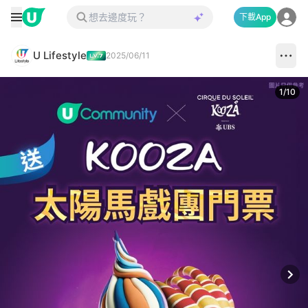
下載App
U Lifestyle
2025/06/11
1
/
10
Next