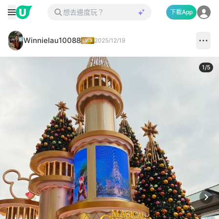
下載App
Winnielau10088
2025/12/19
1
/
5
Next