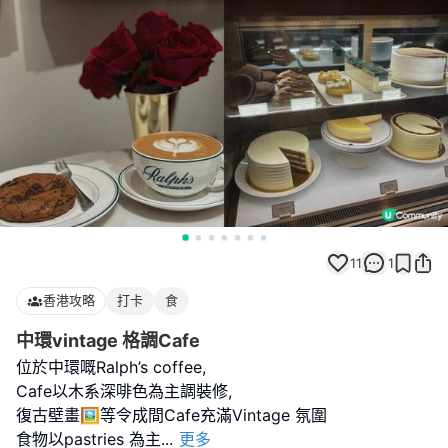
11
1
香港攻略
打卡
食
中環vintage 格調Cafe
位於中環嘅Ralph’s coffee,
Cafe以木系深啡色為主調裝修,
復古壁畫🖼️等令成間Cafe充滿Vintage 氛圍
食物以pastries 為主
...
更多