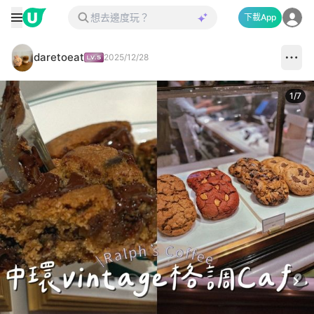
下載App
daretoeat
2025/12/28
1
/
7
Next