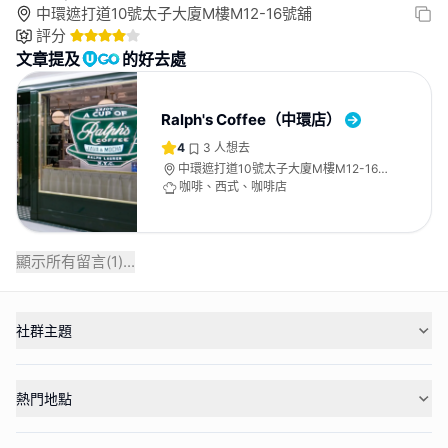
中環遮打道10號太子大廈M樓M12-16號舖
評分
文章提及
的好去處
Ralph's Coffee（中環店）
4
3
人想去
中環遮打道10號太子大廈M樓M12-16
號舖
咖啡、西式、咖啡店
顯示所有留言(
1
)...
社群主題
熱門地點