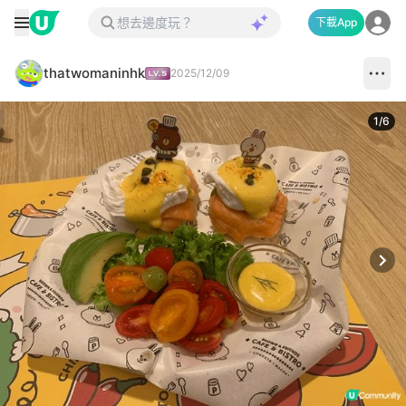
下載App
thatwomaninhk
2025/12/09
1
/
6
Next