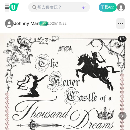
下載App
Johnny Man
2025/10/22
1
/
3
Next