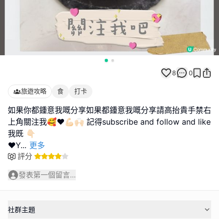
8
0
旅遊攻略
食
打卡
如果你都鍾意我嘅分享如果都鍾意我嘅分享請高抬貴手禁右
上角關注我🥰❤️💪🏻🙌🏻 記得subscribe and follow and like
我既 👇🏻
❤️Y
...
更多
評分
發表第一個留言...
社群主題