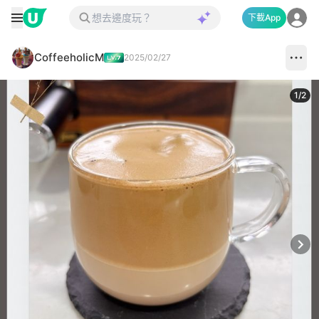
下載App
CoffeeholicM
2025/02/27
1
/
2
Next