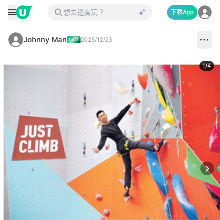
下載App
Johnny Man
2025/12/23
1
/
4
Next