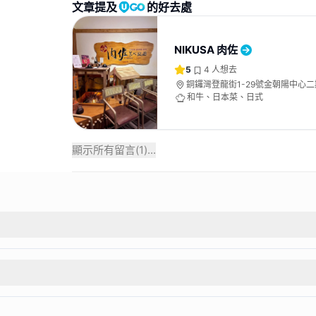
文章提及
的好去處
NIKUSA 肉佐
5
4
人想去
銅鑼灣登龍街1-29號金朝陽中心二期 -
樓
和牛、日本菜、日式
顯示所有留言(
1
)...