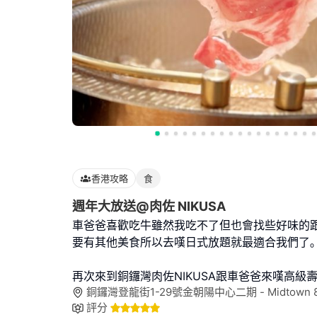
香港攻略
食
週年大放送@肉佐 NIKUSA
車爸爸喜歡吃牛雖然我吃不了但也會找些好味的跟
要有其他美食所以去嘆日式放題就最適合我們了｡
再次來到銅鑼灣肉佐NIKUSA跟車爸爸來嘆高級
銅鑼灣登龍街1-29號金朝陽中心二期 - Midtown 
評分