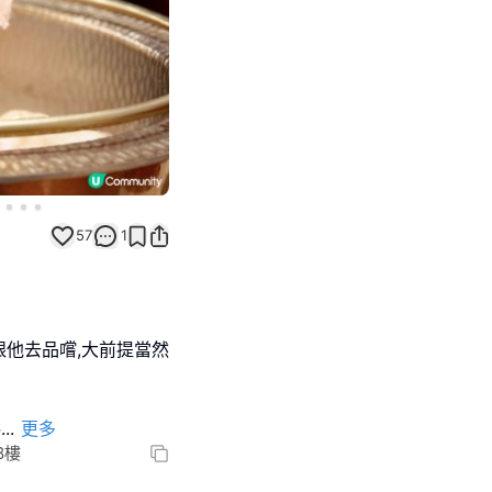
57
1
他去品嚐,大前提當然
壽
...
更多
8樓