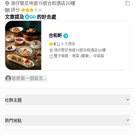
灣仔堅尼地道15號合和酒店20樓
評分
文章提及
的好去處
合和軒
3
3
人想去
灣仔堅尼地道15號合和酒店20樓
蟹子燒賣、粵菜 (廣東)、中菜館
發表第一個留言...
社群主題
熱門地點