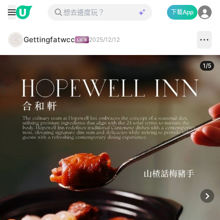
下載App
Gettingfatwcc
2025/12/12
1
/
5
Next