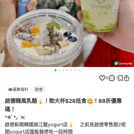
6
1
著數報料
飲食
啟德韓風乳酪🍦！勁大杯$28抵食😋！88折優惠
碼！
*✲ﾟ*｡ 🇰🇷
啟德新開韓國過江龍yogurt店🍦 之前見啟德零售館2呢
間yogurt店圍板裝修咗一段時間