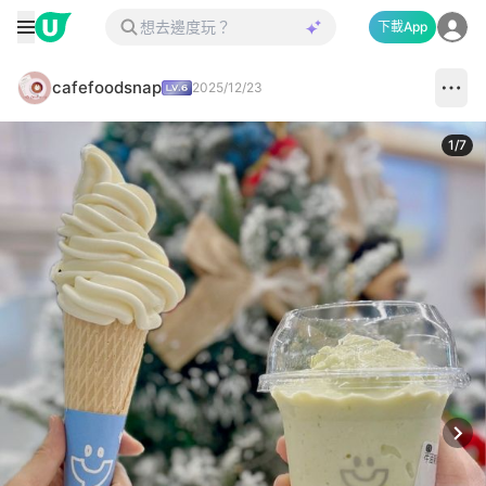
下載App
cafefoodsnap
2025/12/23
1
/
7
Next