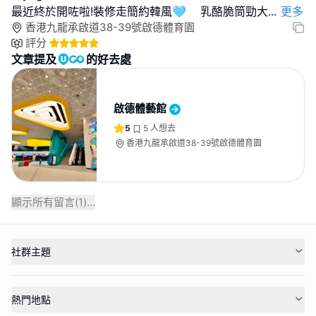
最近終於開咗啦!裝修走簡約韓風🩵 乳酪脆筒勁大
...
更多
香港九龍承啟道38-39號啟德體育園
評分
文章提及
的好去處
啟德體藝館
5
5
人想去
香港九龍承啟道38-39號啟德體育園
顯示所有留言(
1
)...
社群主題
熱門地點