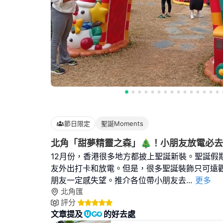
節日限定
聖誕Moments
北角「甜夢精靈之森」🎄！小朋友放電必去！🏃
12月份，香港很多地方都披上聖誕新裝。聖誕假
友外出打卡和放電。但是，很多聖誕裝飾只可遠
朋友一定感失望。推介各位帶小朋友去
...
更多
北角匯
評分
文章提及
的好去處