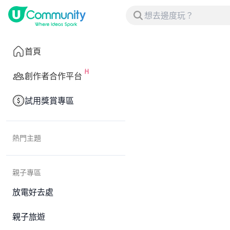
首頁
創作者合作平台
試用獎賞專區
熱門主題
親子專區
放電好去處
親子旅遊