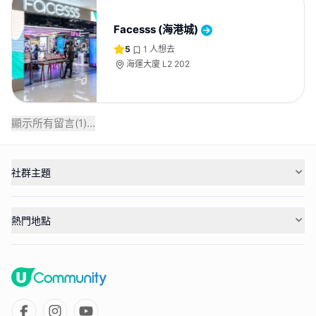
Facesss (海港城)
5
1
人想去
海運大廈 L2 202
顯示所有留言(
1
)...
社群主題
熱門地點