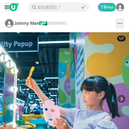
下載App
Johnny Man
2026/06/02
1
/
7
Next