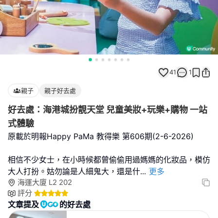
41
1
親子
親子好去處
好去處：海港城扮靚天堂 兒童美妝+玩樂+購物 一站
式體驗
原載於明報Happy PaMa 教得樂 第606期(2-6-2026)
相信不少女士，在小時候都曾偷偷用過媽媽的化妝品，模仿
大人打扮。姑勿論是人細鬼大，還是什
...
更多
海運大廈 L2 202
評分
文章提及
的好去處