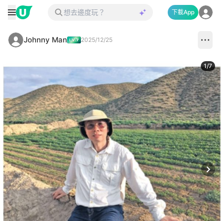
下載App
Johnny Man
2025/12/25
1
/
7
Next