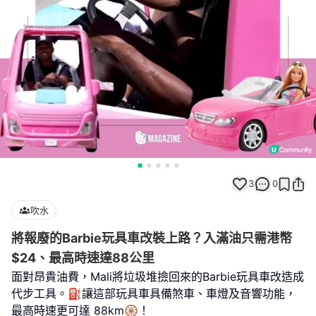
3
0
吹水
將報廢的Barbie玩具車改裝上路？入滿油只需港幣
$24、最高時速達88公里
面對昂貴油費，Mali將垃圾堆撿回來的Barbie玩具車改造成
代步工具。⛽讓這部玩具車具備煞車、車燈及音響功能，
最高時速更可達 88km🛞！