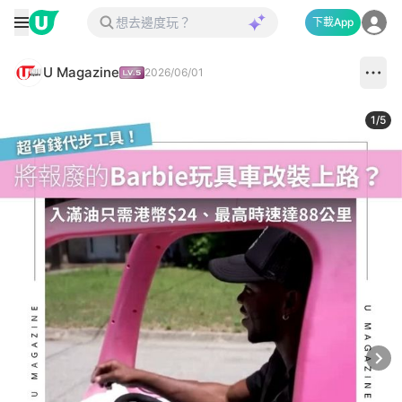
下載App
U Magazine
2026/06/01
1
/
5
Next