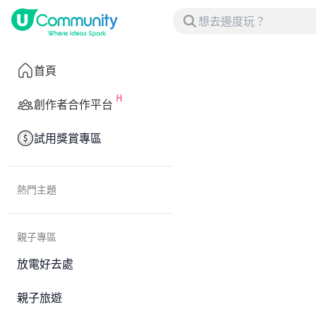
首頁
創作者合作平台
試用獎賞專區
熱門主題
親子專區
放電好去處
親子旅遊