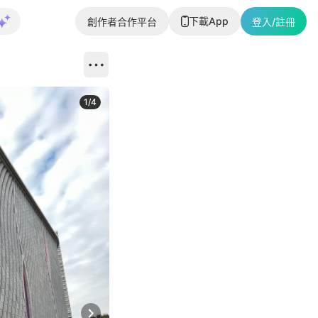
下載App
創作者合作平台
登入/註冊
1
/
4