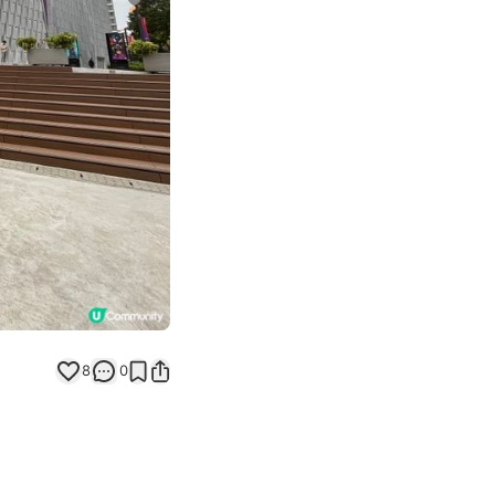
Next slide
8
0