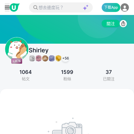
下載App
關注
Shirley
+
56
1064
1599
37
帖文
粉絲
已關注