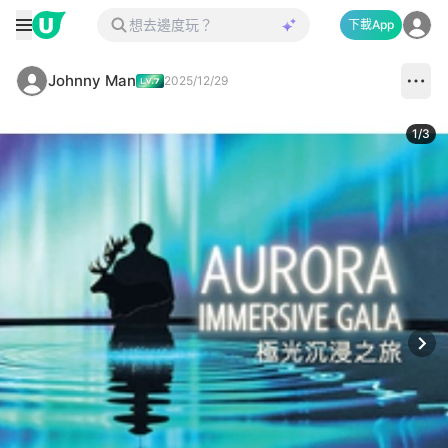
下載App
Johnny Man
2025/12/29
1
/
3
Next