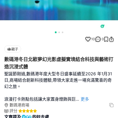
10
0
親子
數碼港冬日北歐夢幻光影虛擬實境結合科技與藝術打
造沉浸式體
聖誕節剛過,數碼港年度大型冬日盛事延續至2026 年1月31
日,商場結合創新科技體驗,帶領大家走進一場充滿驚喜的奇
幻之旅。
浪漫打卡熱點包括讓大家置身燈飾與巨
...
更多
數碼港商場
評分
文章提及
的好去處