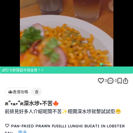
Loaded
:
Unmute
100.00%
打卡即賞超市現金券！
3
0
香港攻略
食
ฅ՞•ﻌ•՞ฅ深水埗•不苦🍁
前排見好多人介紹呢間不苦✨經開深水埗就黎試試佢😬
♡ ᴘᴀɴ-ꜰʀɪᴇᴅ ᴘʀᴀᴡɴ ꜰᴜꜱɪʟʟɪ ʟᴜɴɢʜɪ ʙᴜᴄᴀᴛɪ ɪɴ ʟᴏʙꜱᴛᴇʀ
ꜱᴀᴜ
...
更多