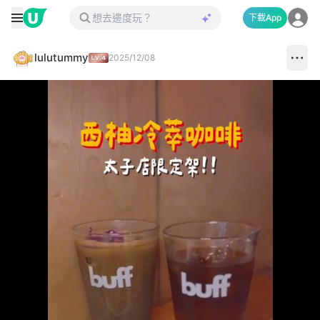
下載App
lulutummy
2025/12/08