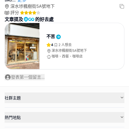
深水埗楓樹街5A號地下
評分
文章提及
的好去處
不苦
4
2
人想去
深水埗楓樹街5A號地下
咖啡、西餐、咖啡店
發表第一個留言...
社群主題
熱門地點